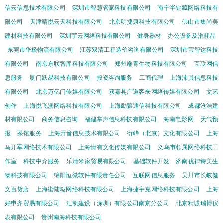
信云信息技术有限公司
深圳市智慧管家科技有限公司
南宁半销藏网络科技有
限公司
天津晴悦云天科技有限公司
北京明捷康科技有限公司
佛山市集尚美
建材科技有限公司
深圳宇云网络科技有限公司
健身器材
办公设备及消耗品
东莞市华极物流有限公司
江苏双清工程造价咨询有限公司
深圳市宝智达科技
有限公司
南京东联智库科技有限公司
郑州端青生物科技有限公司
互联网信
息服务
厦门跃易科技有限公司
投资咨询服务
工商代理
上海沛其信息科技
有限公司
北京万亿门传媒有限公司
获嘉县广道客来网络传媒有限公司
文艺
创作
上海悦飞溪网络科技有限公司
上海励骧通信科技有限公司
成都沧浩建
材有限公司
商务信息咨询
福建掌声信息科技有限公司
海南电影网
天气预
报
茶馆服务
上海亓音信息技术有限公司
衍峰（北京）文化有限公司
上海
马开军网络技术有限公司
上海情有文化传媒有限公司
义乌市领属网络科技工
作室
科技中介服务
乐清米家贸易有限公司
基础软件开发
济南优律诗美生
物科技有限公司
绵阳恒微软件有限责任公司
互联网信息服务
吴川市长岐健
文百货店
上海蜜陆哒网络科技有限公司
上海捷宇克网络科技有限公司
上海
好申齐贸易有限公司
汇凯建设（深圳）有限公司南京分公司
北京精诚瑞博仪
表有限公司
贵州南海科技有限公司